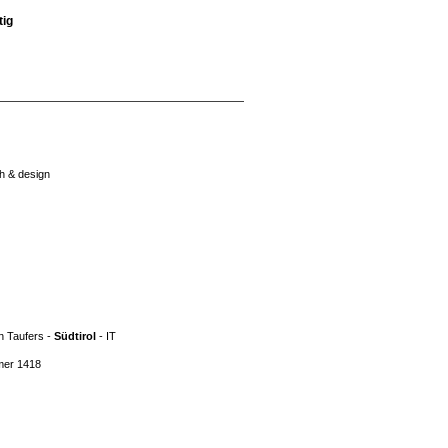
tig
h & design
n Taufers -
Südtirol
- IT
mer 1418