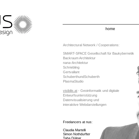
home
Architectural Network / Cooperations:
SMART-SPACE Gesellschaft für Baukybernetik
Backraum Architektur
nana-Architektur
Schriebling
Gertvallant
SchuberthundSchuberth
PlasmaStudio
visibilis.at
- Geoinformatik und digitale
Entwurfsunterstützung
Datenvisualisierung und
interaktive Webdarstellungen
Freelancers at
nu
s
:
Claudia Martelli
Simon Nothdurfter
Taha Dülgar