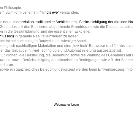
en Philosopie.
m Stoff Form verleihen, "
mind's eye"
verstanden.
ne
neue Interpretation traditioneller Architektur mit Berücksichtigung der direkten
s Gebäudes, mit den Bauherren abgestimmte Grundrisse sowie die Detailausarbeitu
 in die Gesamtplanung sind die essentiellen Eckpfeiler,
nius loci)
in gebaute Realität einfließen zu lassen.
en ist bei nachhaltigen Bauweise ein wichtiger Aspekt.
logisch nachhaltigen Materialien und eine „low-tech“ Bauweise sind für nūs archi
er das Gebäude mit viel Technologie und Automatiesierung ausgestattet ist,
e Funktionen, die Herstellung, die Bedienung sowie die Wartung des Gebäudes auf
uweise, sowie Berücksichtigung der klimatischen Bedingungen wie z.B. der Sonnen
erlieren.
owie ein ganzheitliches Beleuchtungskonzept werden beim Entwurfsprozess mitber
Webmaster Login