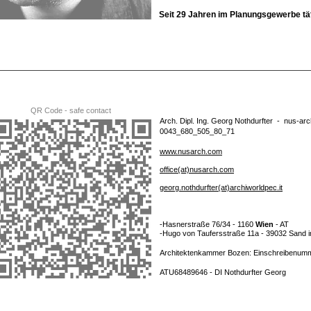
Seit 29 Jahren im Planungsgewerbe tä
QR Code - safe contact
Arch. Dipl. Ing. Georg Nothdurfter -
nus-arc
0043_680_505_80_71
www.nusarch.com
office(at)nusarch.com
georg.nothdurfter(at)archiworldpec.it
-Hasnerstraße 76/34 - 1160
Wien
- AT
-Hugo von Taufersstraße 11a - 39032 Sand i
Architektenkammer Bozen: Einschreibenum
ATU68489646 - DI Nothd
urfter Georg