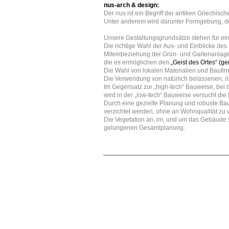
nus-arch
& design:
Der nus ist ein Begriff der antiken Griechisch
Unter anderem wird darunter Formgebung, de
Unsere Gestaltungsgrundsätze stehen für ei
Die richtige Wahl der Aus- und Einblicke de
Miteinbeziehung der Grün- und Gartenanlagen
die es ermöglichen den
„Geist des Ortes“ (ge
Die Wahl von lokalen Materialien und Baufirm
Die Verwendung von natürlich belassenen, öko
Im Gegensatz zur „high-tech“ Bauweise, bei d
wird in der „low-tech“ Bauweise versucht di
Durch eine gezielte Planung und robuste Ba
verzichtet werden, ohne an Wohnqualität zu v
Die Vegetation an, im, und um das Gebäude s
gelungenen Gesamtplanung.