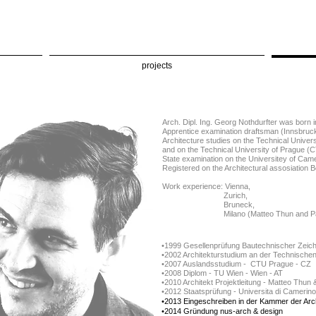
projects
Arch. Dipl. Ing. Georg Nothdurfter was born in
Apprentice examination draftsman (Innsbruc
Architecture studies on the Technical Univer
and on the Technical University of Prague (
State examination on the Universitey of Ca
Registered on the Architectural assosiation 
Work experience: Vienna,
Zurich,
Bruneck,
Milano (Matteo Thun and Part
•1999 Gesellenprüfung Bautechnischer Zeichn
•2002 Architekturstudium an der Technischen 
•2007 Auslandsstudium - CTU Prague - CZ
•2008 Diplom - TU Wien - Wien - AT
•2010 Architekt Projektleitung - Matteo Thun 
•2012 Staatsprüfung - Universita di Camerino
•2013 Eingeschreiben in der Kammer der Archit
•2014 Gründung
nus-arch & design