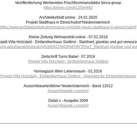
Veröffentlichung Werbevideo Frischfischmanufaktur binca group
https://vimeo.com/813504480
Architekturblatt online - 24.01.2020
Projekt Stadthaus in Ebreichsdorf Niederösterreich
https://www.architekturblatt.de/immacon-errichtet-neues-stadthaus-in-ebreichsdorf/
Kleine Zeitung Wohnporträt online - 07.02.2018
ojekt Villa Holzstahl - Einfamilienhaus Südtirol - Stahlhart, glasklar und gut verwurz
eitung.at/zuhause/homestory/5366922/WOHNPORTRAeT_Stahlhart-glasklar-und-gut
Zeitschrift Turris Babel - 07.2016
Projekt Villa Holzstahl - Einfamilienhaus Südtirol
Vormagazin Wien Lebensraum - 01.2016
Projekt Villa Holzstahl - Einfamilienhaus Südtirol - Spezialist für Einfamilienhäuser
Aussichtswartenführer Niederösterreich - Band 12012
Aussichtswarte Loosdorf
Detail x - Ausgabe 2009
Aussichtswarte Loosdorf