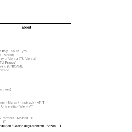
about
 Italy - South Tyrol
k - Meran).
sity of Vienna (TU Vienna)
CTU Prague).
merino (UNICAM).
Bolzano.
ners)
er - Meran / Innsbruck - AT-IT
Universität - Wien - AT
& Partners - Mailand - IT
 - IT
ekten / Ordine degli architetti - Bozen - IT